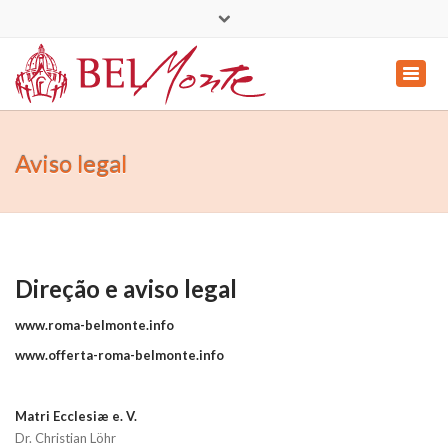
mail@roma-belmonte.info
Naviga
de
|
en
|
es
|
it
|
pt
anzei
Aviso legal
Direção e aviso legal
www.roma-belmonte.info
www.offerta-roma-belmonte.info
Matri Ecclesiæ e. V.
Dr. Christian Löhr