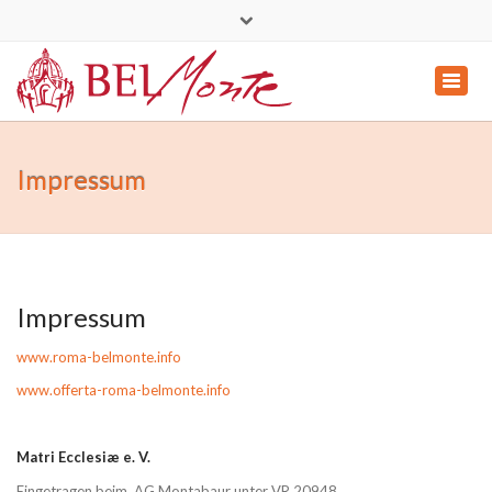
mail@roma-belmonte.info
Naviga
de
|
en
|
es
|
it
|
pt
anzei
Impressum
Impressum
www.roma-belmonte.info
www.offerta-roma-belmonte.info
Matri Ecclesiæ e. V.
Eingetragen beim AG Montabaur unter VR 20948